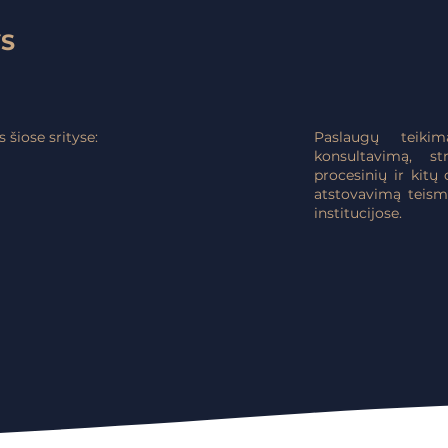
YS
šiose srityse:
Paslaugų teiki
konsultavimą, str
procesinių ir kit
atstovavimą teismu
institucijose.