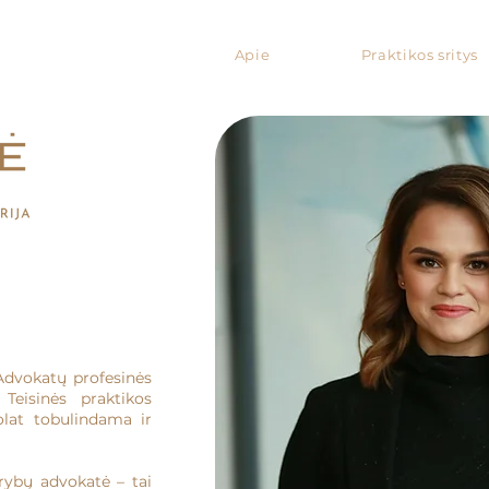
Apie
Praktikos sritys
Advokatų profesinės
 Teisinės praktikos
olat tobulindama ir
rybų advokatė – tai