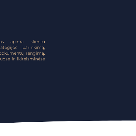
mas apima klientų
ategijos parinkimą,
ų dokumentų rengimą,
ose ir ikiteisminėse