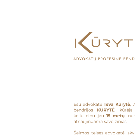
Esu advokatė
Ieva Kūrytė
, 
bendrijos
KŪRYTĖ
įkūrėja.
keliu einu jau
15 metų
, nu
atnaujindama savo žinias.
Šeimos teisės advokatė, sky