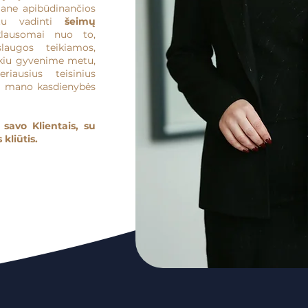
mane apibūdinančios
stu vadinti
šeimų
klausomai nuo to,
slaugos teikiamos,
kiu gyvenime metu,
iausius teisinius
a mano kasdienybės
 savo Klientais, su
 kliūtis.