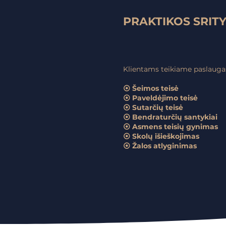
PRAKTIKOS SRIT
Klientams teikiame paslaugas 
⦿ Šeimos teisė
⦿ Paveldėjimo teisė
⦿ Sutarčių teisė
⦿ Bendraturčių santykiai
⦿ Asmens teisių gynimas
⦿ Skolų išieškojimas
⦿ Žalos atlyginimas