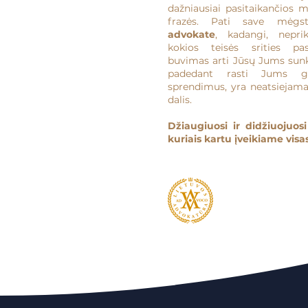
dažniausiai pasitaikančios 
frazės. Pati save mėg
advokate
, kadangi, nepri
kokios teisės srities pa
buvimas arti Jūsų Jums sun
padedant rasti Jums ger
sprendimus, yra neatsiejam
dalis.
Džiaugiuosi ir didžiuojuosi
kuriais kartu įveikiame visas